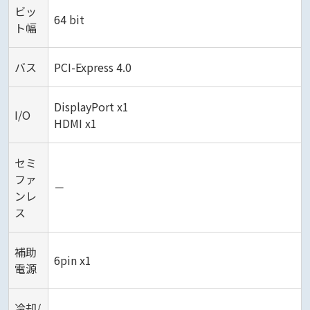
ビッ
64 bit
ト幅
バス
PCI-Express 4.0
DisplayPort x1
I/O
HDMI x1
セミ
ファ
－
ンレ
ス
補助
6pin x1
電源
冷却/