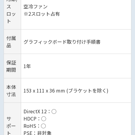
ス
空冷ファン
ロッ
※2スロット占有
ト
付属
グラフィックボード取り付け手順書
品
保証
1年
期間
本体
153 x 111 x 36 mm (ブラケットを除く)
寸法
DirectX 12：◯
サ
HDCP：◯
ポー
RoHS：◯
ト
PSE：非対象