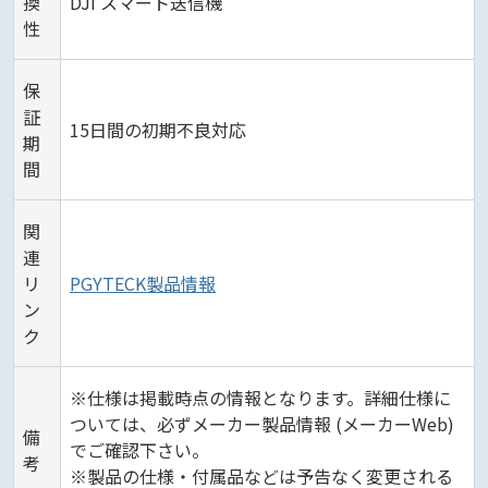
換
DJI スマート送信機
性
保
証
15日間の初期不良対応
期
間
関
連
リ
PGYTECK製品情報
ン
ク
※仕様は掲載時点の情報となります。詳細仕様に
ついては、必ずメーカー製品情報 (メーカーWeb)
備
でご確認下さい。
考
※製品の仕様・付属品などは予告なく変更される