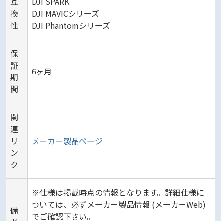
互
DJI SPARK
換
DJI MAVICシリーズ
性
DJI Phantomシリーズ
保
証
6ヶ月
期
間
関
連
リ
メーカー製品ページ
ン
ク
※仕様は掲載時点の情報となります。詳細仕様に
ついては、必ずメーカー製品情報 (メーカーWeb)
備
でご確認下さい。