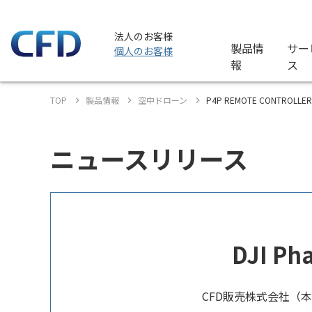
法人のお客様
製品情
サー
個人のお客様
報
ス
TOP
製品情報
空中ドローン
P4P REMOTE CONTROLLER(
ニュースリリース
DJI P
CFD販売株式会社（本社