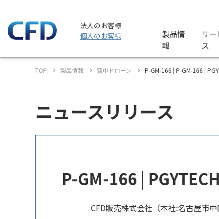
法人のお客様
製品情
サー
個人のお客様
報
ス
TOP
製品情報
空中ドローン
P-GM-166 | P-GM-166
ニュースリリース
P-GM-166 | PG
CFD販売株式会社（本社:名古屋市中区）