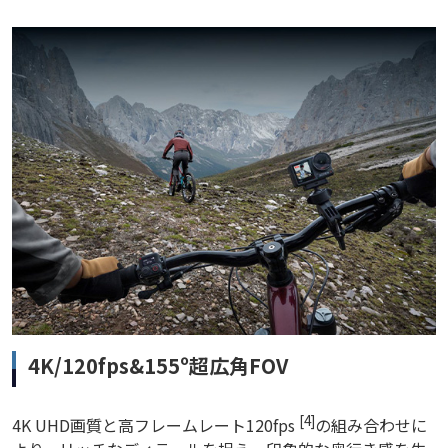
4K/120fps&155º超広角FOV
[4]
4K UHD画質と高フレームレート120fps
の組み合わせに