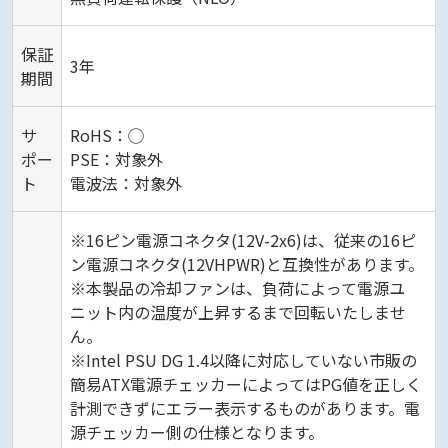
保証
3年
期間
サ
RoHS：◯
ポー
PSE：対象外
ト
電波法：対象外
※16ピン電源コネクタ(12V-2x6)は、従来の16ピ
ン電源コネクタ(12VHPWR)と互換性があります。
※本製品の冷却ファンは、負荷によって電源ユ
ニット内の温度が上昇するまで回転いたしませ
ん。
※Intel PSU DG 1.4以降に対応していない市販の
簡易ATX電源チェッカーによってはPG値を正しく
計測できずにエラー表示するものがあります。電
源チェッカー側の仕様となります。