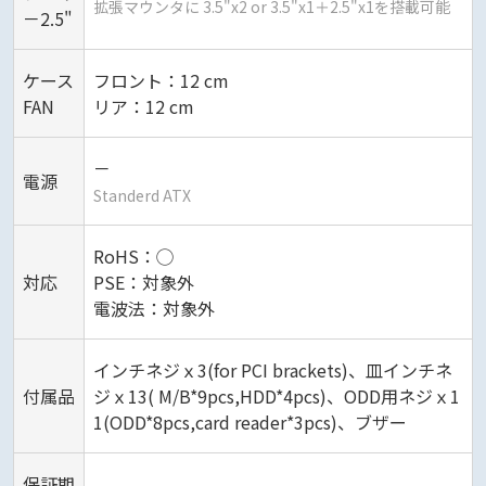
拡張マウンタに 3.5"x2 or 3.5"x1＋2.5"x1を搭載可能
－2.5"
ケース
フロント：12 cm
FAN
リア：12 cm
－
電源
Standerd ATX
RoHS：◯
対応
PSE：対象外
電波法：対象外
インチネジｘ3(for PCI brackets)、皿インチネ
付属品
ジｘ13( M/B*9pcs,HDD*4pcs)、ODD用ネジｘ1
1(ODD*8pcs,card reader*3pcs)、ブザー
保証期