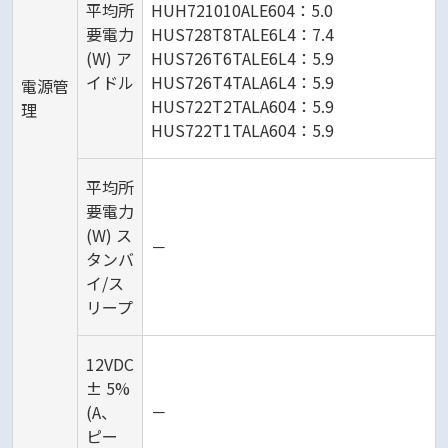
平均所
HUH721010ALE604：5.0
要電力
HUS728T8TALE6L4：7.4
(W) ア
HUS726T6TALE6L4：5.9
イドル
HUS726T4TALA6L4：5.9
電源管
HUS722T2TALA604：5.9
理
HUS722T1TALA604：5.9
平均所
要電力
(W) ス
－
タンバ
イ/ス
リープ
12VDC
± 5%
(A、
－
ピー