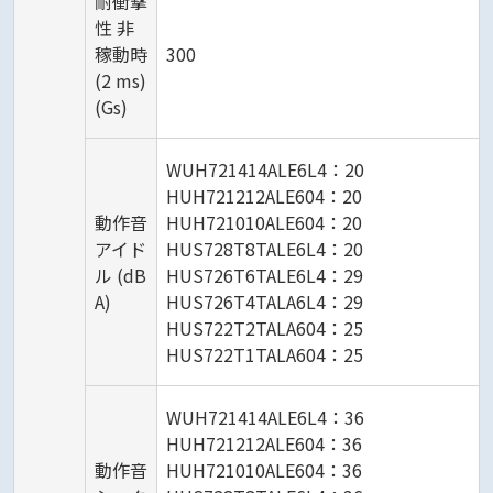
耐衝撃
性 非
稼動時
300
(2 ms)
(Gs)
WUH721414ALE6L4：20
HUH721212ALE604：20
動作音
HUH721010ALE604：20
アイド
HUS728T8TALE6L4：20
ル (dB
HUS726T6TALE6L4：29
A)
HUS726T4TALA6L4：29
HUS722T2TALA604：25
HUS722T1TALA604：25
WUH721414ALE6L4：36
HUH721212ALE604：36
動作音
HUH721010ALE604：36