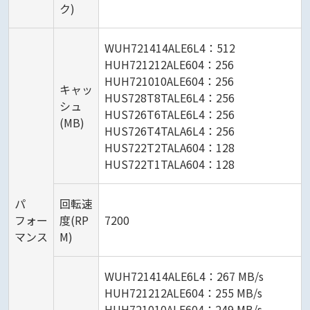
ク)
WUH721414ALE6L4：512
HUH721212ALE604：256
HUH721010ALE604：256
キャッ
HUS728T8TALE6L4：256
シュ
HUS726T6TALE6L4：256
(MB)
HUS726T4TALA6L4：256
HUS722T2TALA604：128
HUS722T1TALA604：128
パ
回転速
フォー
度(RP
7200
マンス
M)
WUH721414ALE6L4：267 MB/s
HUH721212ALE604：255 MB/s
HUH721010ALE604：249 MB/s