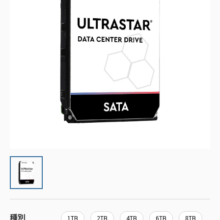
種別
1TB
2TB
4TB
6TB
8TB