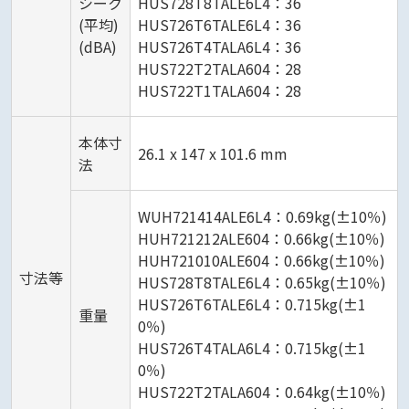
シーク
HUS728T8TALE6L4：36
(平均)
HUS726T6TALE6L4：36
(dBA)
HUS726T4TALA6L4：36
HUS722T2TALA604：28
HUS722T1TALA604：28
本体寸
26.1 x 147 x 101.6 mm
法
WUH721414ALE6L4：0.69kg(±10％)
HUH721212ALE604：0.66kg(±10％)
HUH721010ALE604：0.66kg(±10％)
寸法等
HUS728T8TALE6L4：0.65kg(±10％)
HUS726T6TALE6L4：0.715kg(±1
重量
0％)
HUS726T4TALA6L4：0.715kg(±1
0％)
HUS722T2TALA604：0.64kg(±10％)