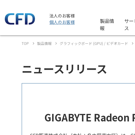
法人のお客様
製品情
サー
個人のお客様
報
ス
TOP
製品情報
グラフィックボード (GPU) / ビデオカード
ニュースリリース
GIGABYTE Rade