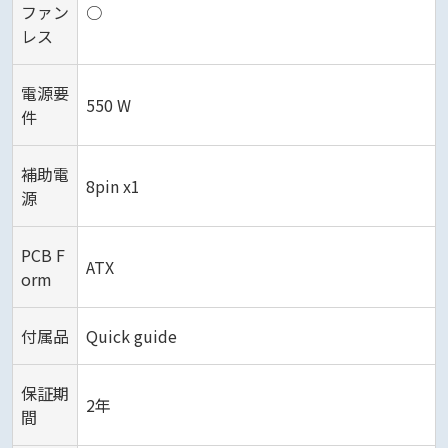
ファン
○
レス
電源要
550 W
件
補助電
8pin x1
源
PCB F
ATX
orm
付属品
Quick guide
保証期
2年
間