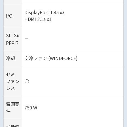
DisplayPort 1.4a x3
I/O
HDMI 2.1a x1
SLI Su
－
pport
冷却
空冷ファン (WINDFORCE)
セミ
ファン
○
レス
電源要
750 W
件
補助電