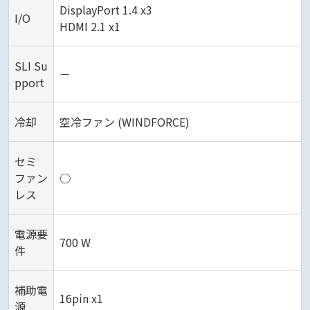
DisplayPort 1.4 x3
I/O
HDMI 2.1 x1
SLI Su
－
pport
冷却
空冷ファン (WINDFORCE)
セミ
ファン
○
レス
電源要
700 W
件
補助電
16pin x1
源