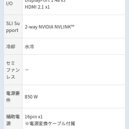
I/O
HDMI 2.1 x1
SLI Su
2-way NVIDIA NVLINK™
pport
冷却
水冷
セミ
ファン
－
レス
電源要
850 W
件
補助電
16pin x1
源
※電源変換ケーブル付属