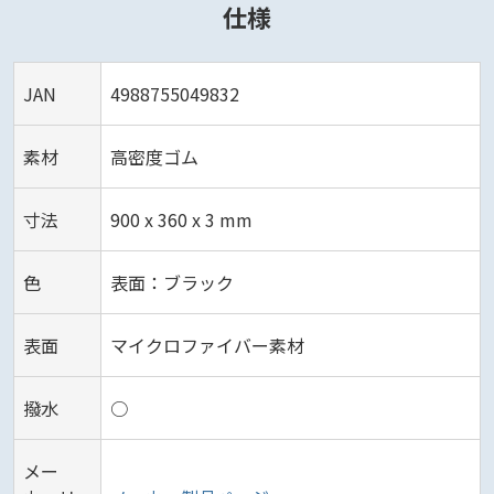
仕様
JAN
4988755049832
素材
高密度ゴム
寸法
900 x 360 x 3 mm
色
表面：ブラック
表面
マイクロファイバー素材
撥水
○
メー