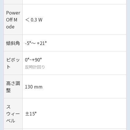
Power
Off M
＜ 0.3 W
ode
傾斜角
-5°～ +21°
ピボッ
0°~+90°
ト
反時計回り
高さ調
130 mm
整
ス
ウィー
±15°
ベル