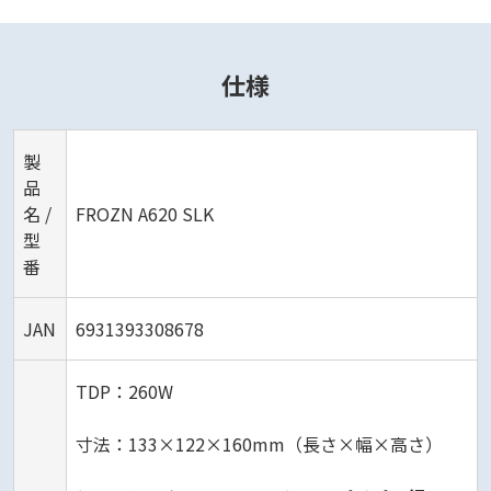
仕様
製
品
名 /
FROZN A620 SLK
型
番
JAN
6931393308678
TDP：260W
寸法：133×122×160mm（長さ×幅×高さ）