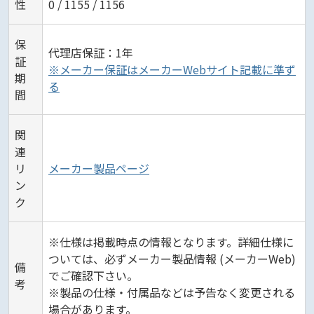
性
0 / 1155 / 1156
保
代理店保証：1年
証
※メーカー保証はメーカーWebサイト記載に準ず
期
る
間
関
連
リ
メーカー製品ページ
ン
ク
※仕様は掲載時点の情報となります。詳細仕様に
ついては、必ずメーカー製品情報 (メーカーWeb)
備
でご確認下さい。
考
※製品の仕様・付属品などは予告なく変更される
場合があります。