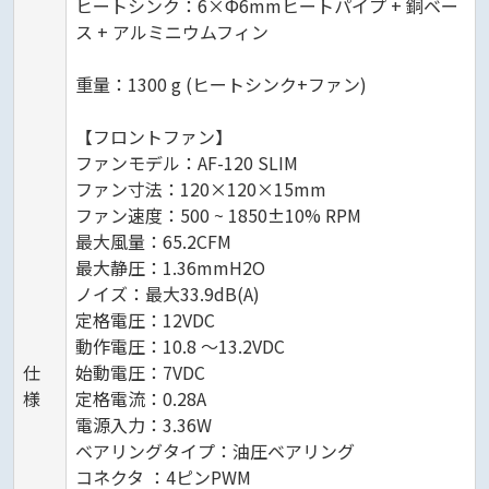
ヒートシンク：6×Ф6mmヒートパイプ + 銅ベー
ス + アルミニウムフィン
重量：1300 g (ヒートシンク+ファン)
【フロントファン】
ファンモデル：AF-120 SLIM
ファン寸法：120×120×15mm
ファン速度：500 ~ 1850±10% RPM
最大風量：65.2CFM
最大静圧：1.36mmH2O
ノイズ：最大33.9dB(A)
定格電圧：12VDC
動作電圧：10.8 ～13.2VDC
仕
始動電圧：7VDC
様
定格電流：0.28A
電源入力：3.36W
ベアリングタイプ：油圧ベアリング
コネクタ ：4ピンPWM