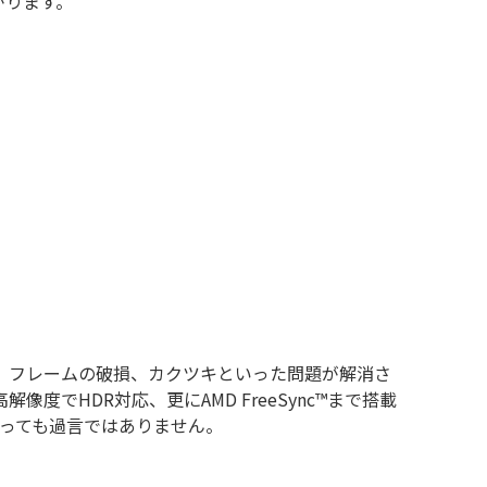
がります。
リング、フレームの破損、カクツキといった問題が解消さ
度でHDR対応、更にAMD FreeSync™まで搭載
いっても過言ではありません。