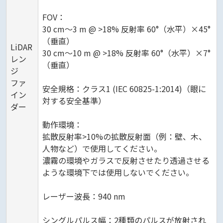
FOV：
30 cm〜3 m @ >18% 反射率 60°（水平）×45°
（垂直）
LiDAR
30 cm〜10 m @ >18% 反射率 60°（水平）×7°
レン
（垂直）
ジ
ファ
安全規格：クラス1 (IEC 60825-1:2014)（眼に
イン
対する安全基準）
ダー
動作環境：
拡散反射率>10%の拡散反射面（例：壁、木、
人物など）で使用してください。
濃霧の環境やガラスで反射させたり透過させる
ような環境下では使用しないでください。
レーザー波長：940 nm
シングルパルス幅：2種類のパルスが放射され