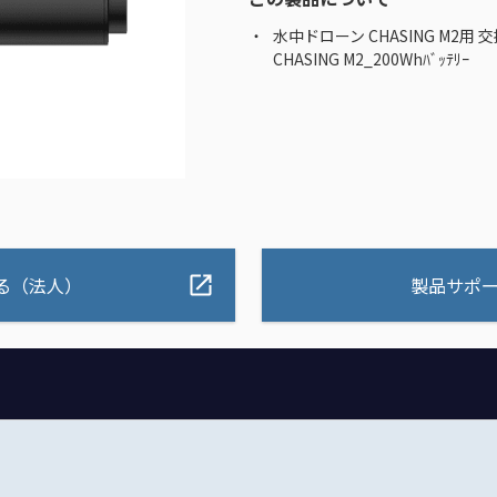
水中ドローン CHASING M2用 
CHASING M2_200Whﾊﾞｯﾃﾘｰ
る（法人）
製品サポ