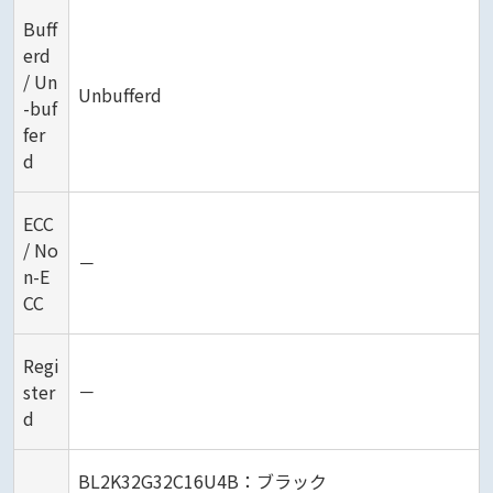
Buff
erd
/ Un
Unbufferd
-buf
fer
d
ECC
/ No
－
n-E
CC
Regi
ster
－
d
BL2K32G32C16U4B：ブラック