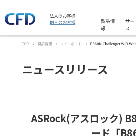
法人のお客様
製品情
サー
個人のお客様
報
ス
TOP
製品情報
マザーボード
B860M Challenger WiFi 
ニュースリリース
ASRock(アスロック) B8
ード「B860