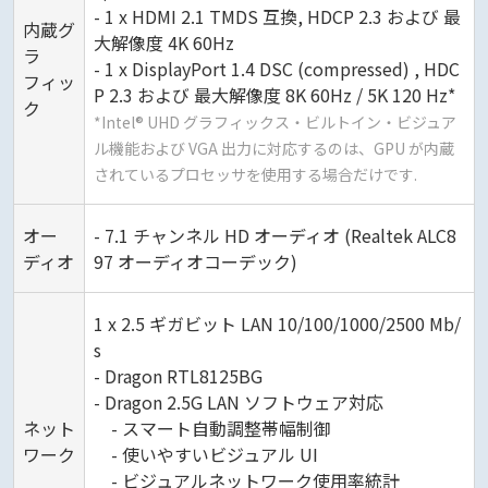
- 1 x HDMI 2.1 TMDS 互換, HDCP 2.3 および 最
内蔵グ
大解像度 4K 60Hz
ラ
- 1 x DisplayPort 1.4 DSC (compressed) , HDC
フィッ
P 2.3 および 最大解像度 8K 60Hz / 5K 120 Hz*
ク
*Intel® UHD グラフィックス・ビルトイン・ビジュア
ル機能および VGA 出力に対応するのは、GPU が内蔵
されているプロセッサを使用する場合だけです.
オー
- 7.1 チャンネル HD オーディオ (Realtek ALC8
ディオ
97 オーディオコーデック)
1 x 2.5 ギガビット LAN 10/100/1000/2500 Mb/
s
- Dragon RTL8125BG
- Dragon 2.5G LAN ソフトウェア対応
ネット
- スマート自動調整帯幅制御
ワーク
- 使いやすいビジュアル UI
- ビジュアルネットワーク使用率統計