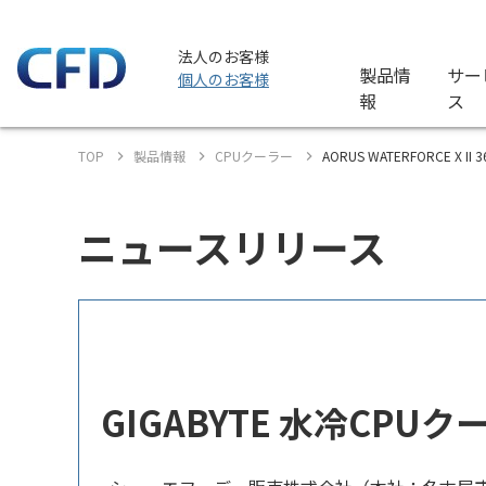
法人のお客様
製品情
サー
個人のお客様
報
ス
TOP
製品情報
CPUクーラー
AORUS WATERFORCE X I
ニュースリリース
GIGABYTE 水冷CPUクー