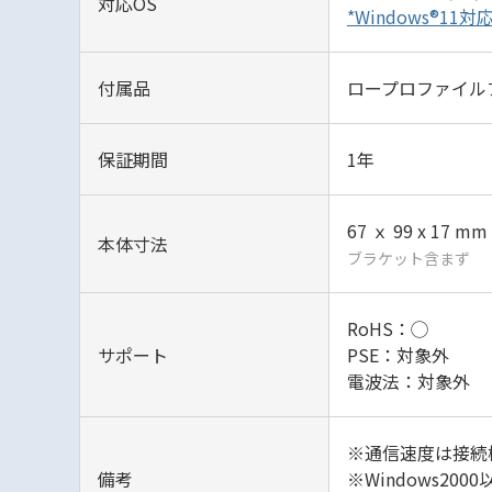
対応OS
*Windows®1
付属品
ロープロファイル
保証期間
1年
67 ｘ 99 x 17 mm
本体寸法
ブラケット含まず
RoHS：◯
サポート
PSE：対象外
電波法：対象外
※通信速度は接続
備考
※Windows200