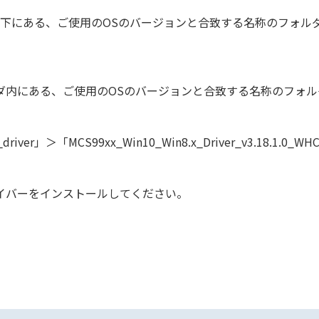
」フォルダ以下にある、ご使用のOSのバージョンと合致する名称のフォル
にある、ご使用のOSのバージョンと合致する名称のフォルダ内の
river」＞「MCS99xx_Win10_Win8.x_Driver_v3.18.1.0_WH
版)用ドライバーをインストールしてください。