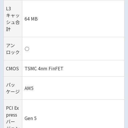
L3
キャッ
64 MB
シュ合
計
アン
○
ロック
CMOS
TSMC 4nm FinFET
パッ
AM5
ケージ
PCI Ex
press
Gen 5
バー