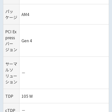
パッ
AM4
ケージ
PCI Ex
press
Gen 4
バー
ジョン
サーマ
ルソ
－
リュー
ション
TDP
105 W
cTDP
－