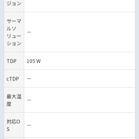
ジョン
サーマ
ルソ
－
リュー
ション
TDP
105 W
cTDP
－
最大温
－
度
対応O
－
S