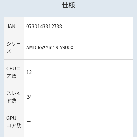
仕様
JAN
0730143312738
シリー
AMD Ryzen™ 9 5900X
ズ
CPUコ
12
ア数
スレッ
24
ド数
GPU
－
コア数