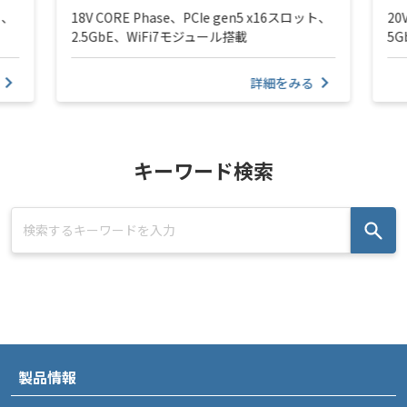
ト、
18V CORE Phase、PCIe gen5 x16スロット、
20
2.5GbE、WiFi7モジュール搭載
5
詳細をみる
キーワード検索
製品情報