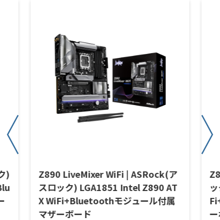
ク)
Z890 LiveMixer WiFi | ASRock(ア
Z8
Blu
スロック) LGA1851 Intel Z890 AT
ック
ー
X WiFi+Bluetoothモジュール付属
F
マザーボード
ー