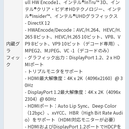
ull HW Encode1、インテル®InTru™ 3D、イン
テル®クリア・ビデオHDテクノロジー、インテ
ル®Insider™、インテル®UHDグラフィックス
- DirectX 12
- HWAEncode/Decode：AVC/H.264、HEVC/H.
265 8ビット、HEVC/H.265 10ビット、VP8、V
内蔵グ
P9 8ビット、VP9 10ビット（デコード専用）、
ラ
MPEG2、MJPEG、VC -1（デコードのみ）
フィッ
- グラフィック出力：DisplayPort 1.2、2 x HD
ク
MIポート
- トリプルモニタをサポート
- HDMI最大解像度：4K x 2K（4096x2160）@ 3
0Hz
- DisplayPort 1.2最大解像度：4K x 2K（4096x
2304）@ 60Hz
- HDMIポート：Auto Lip Sync、Deep Color
（12bpc）、xvYCC、HBR（High Bit Rate Audi
o）をサポート（HDMI対応モニターが必要）
- HDMIおよびDisplayPort 1.2ポートでHDCPを