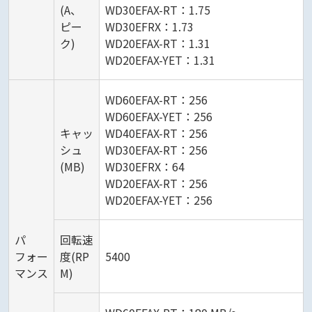
(A、
WD30EFAX-RT：1.75
ピー
WD30EFRX：1.73
ク)
WD20EFAX-RT：1.31
WD20EFAX-YET：1.31
WD60EFAX-RT：256
WD60EFAX-YET：256
キャッ
WD40EFAX-RT：256
シュ
WD30EFAX-RT：256
(MB)
WD30EFRX：64
WD20EFAX-RT：256
WD20EFAX-YET：256
パ
回転速
フォー
度(RP
5400
マンス
M)