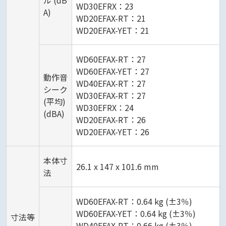
ル (dB
WD30EFRX：23
A)
WD20EFAX-RT：21
WD20EFAX-YET：21
WD60EFAX-RT：27
WD60EFAX-YET：27
動作音
WD40EFAX-RT：27
シーク
WD30EFAX-RT：27
(平均)
WD30EFRX：24
(dBA)
WD20EFAX-RT：26
WD20EFAX-YET：26
本体寸
26.1 x 147 x 101.6 mm
法
WD60EFAX-RT：0.64 kg (±3％)
WD60EFAX-YET：0.64 kg (±3％)
寸法等
WD40EFAX-RT：0.66 kg (±3％)