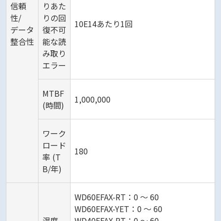
信頼
りあた
性/
りの回
10E14あたり1回
データ
復不可
整合性
能な読
み取り
エラー
MTBF
1,000,000
(時間)
ワーク
ロード
180
率 (T
B/年)
WD60EFAX-RT：0 ～ 60
WD60EFAX-YET：0 ～ 60
温度
WD40EFAX-RT：0 ～ 60