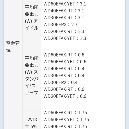
WD60EFAX-YET：3.1
平均所
WD40EFAX-RT：3.1
要電力
WD30EFAX-RT：3.1
(W) ア
WD30EFRX：2.7
イドル
WD20EFAX-RT：2.3
WD20EFAX-YET：2.3
電源管
理
WD60EFAX-RT：0.6
平均所
WD60EFAX-YET：0.6
要電力
WD40EFAX-RT：0.4
(W) ス
WD30EFAX-RT：0.4
タンバ
WD30EFRX：0.4
イ/ス
WD20EFAX-RT：0.6
リープ
WD20EFAX-YET：0.6
WD60EFAX-RT：1.75
12VDC
WD60EFAX-YET：1.75
± 5%
WD40EFAX-RT：1.75