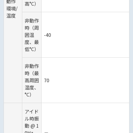
動作
高°C）
環境/
温度
非動作
時（周
囲温
-40
度、最
低°C）
非動作
時（最
高周囲
70
温度、
°C）
アイド
ル時振
動 @ 1
0Hz
－