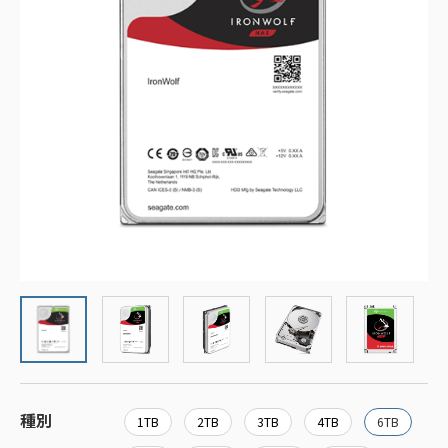
種別
1TB
2TB
3TB
4TB
6TB