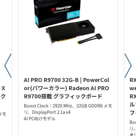
AI PRO R9700 32G-B | PowerCol
RX
 X
or(パワーカラー) Radeon AI PRO
w
ック
R9700搭載 グラフィックボード
R
ル
Boost Clock：2920 MHz、32GB GDDR6 メモ
フ
リ、DisplayPort 2.1a x4
 メモ
AI PC向けモデル
Bo
リ、
オ