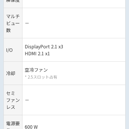
マルチ
ビュー
－
数
DisplayPort 2.1 x3
I/O
HDMI 2.1 x1
空冷ファン
冷却
* 2.5スロット占有
セミ
ファン
－
レス
電源要
600 W