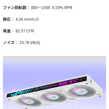
ファン回転数
： 800～2500 ±10% RPM
静圧
： 4.36 mmH₂O
風量
： 82.57 CFM
ノイズ
： 35.78 dB(A)