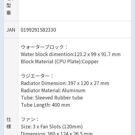
型
番
JAN
0199291582330
ウォーターブロック：
Water block dimention:123.2 x 99 x 91.7 mm
Block Material (CPU Plate):Copper
ラジエーター：
Radiator Dimension: 397 x 120 x 27 mm
Radiator Material: Aluminum
Tube: Sleeved Rubber tube
Tube Length: 400 mm
仕
ファン：
様
Size: 3 x Fan Slots (120mm)
Dimension: 360 x 124 x 26.5 mm