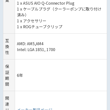
1 x ASUS AIO Q-Connector Plug
1 x ケーブルプラグ（クーラーポンプに取り付け
済み）
1 x アクセサリー
1 x ROGチューブクリップ
互
AMD: AM5,AM4
換
Intel: LGA 1851, 1700
性
保
証
6年
期
間
関
連
リ
メーカー製品ページ