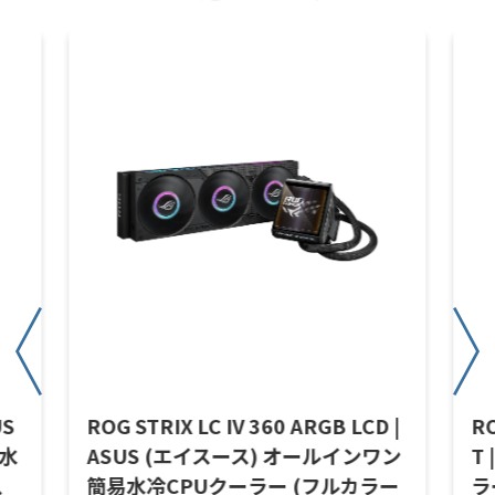
US
ROG STRIX LC IV 360 ARGB LCD |
RO
易水
ASUS (エイスース) オールインワン
T
、
簡易水冷CPUクーラー (フルカラー
ラ