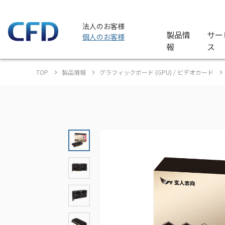
法人のお客様
製品情
サー
個人のお客様
報
ス
TOP
製品情報
グラフィックボード (GPU) / ビデオカード