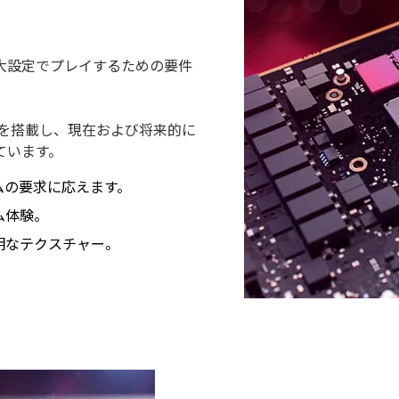
大設定でプレイするための要件
モリーを搭載し、現在および将来的に
ています。
ムの要求に応えます。
ム体験。
明なテクスチャー。