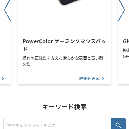
ド
PowerColor ゲーミングマウスパッ
G
ド
撥
GP
操作の正確性を支える滑らかな表面と高い耐
久性
詳細をみる
キーワード検索