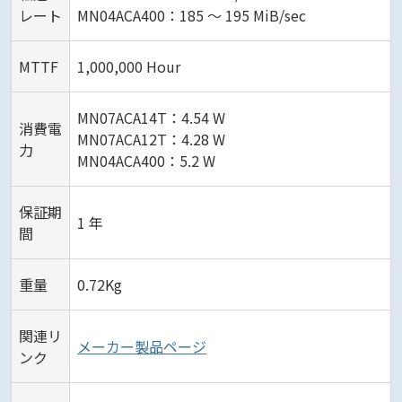
レート
MN04ACA400：185 ～ 195 MiB/sec
MTTF
1,000,000 Hour
MN07ACA14T：4.54 W
消費電
MN07ACA12T：4.28 W
力
MN04ACA400：5.2 W
保証期
1 年
間
重量
0.72Kg
関連リ
メーカー製品ページ
ンク