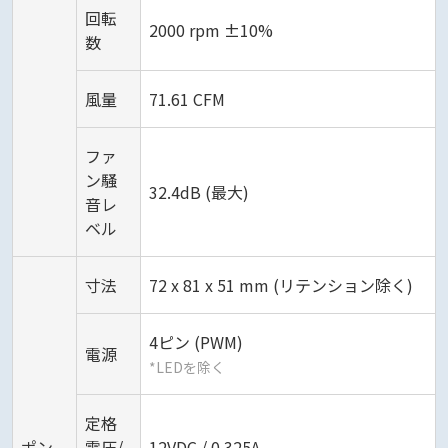
回転
2000 rpm ±10%
数
風量
71.61 CFM
ファ
ン騒
32.4dB (最大)
音レ
ベル
寸法
72 x 81 x 51 mm (リテンション除く)
4ピン (PWM)
電源
*LEDを除く
定格
ポン
電圧/
12VDC / 0.325A