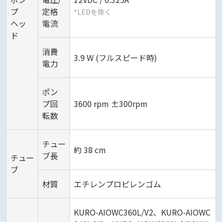
プ
定格
*LEDを除く
ヘッ
電流
ド
消費
3.9 W (フルスピード時)
電力
ポン
プ回
3600 rpm ±300rpm
転数
チュー
約 38 cm
ブ長
チュー
ブ
材質
エチレンプロピレンゴム
KURO-AIOWC360L/V2、KURO-AIOWC