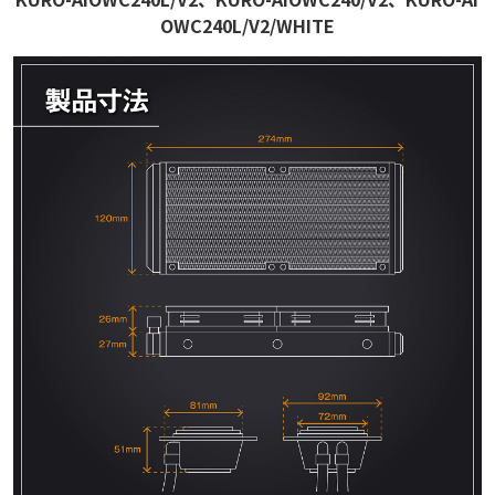
OWC240L/V2/WHITE