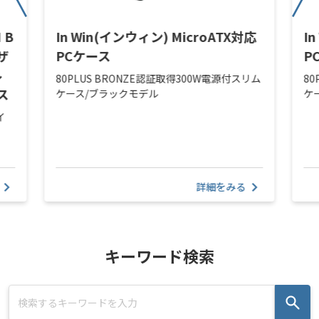
 B
In Win(インウィン) MicroATX対応
I
マザ
PCケース
P
ル
80PLUS BRONZE認証取得300W電源付スリム
8
ス
ケース/ブラックモデル
ケ
イ
詳細をみる
キーワード検索