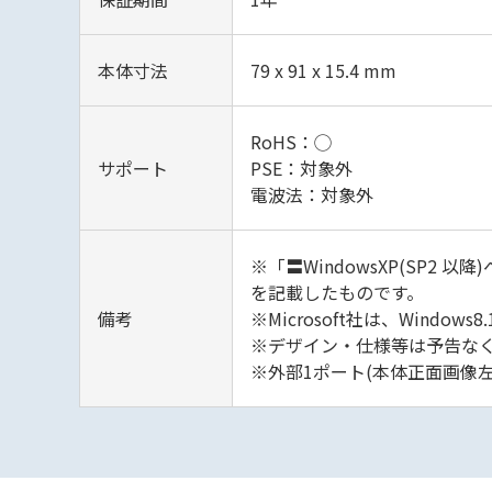
本体寸法
79 x 91 x 15.4 mm
RoHS：◯
サポート
PSE：対象外
電波法：対象外
※「〓WindowsXP(SP
を記載したものです。
備考
※Microsoft社は、Wind
※デザイン・仕様等は予告な
※外部1ポート(本体正面画像