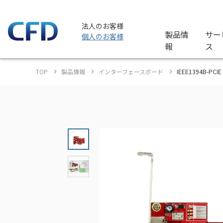
法人のお客様
製品情
サー
個人のお客様
報
ス
TOP
製品情報
インターフェースボード
IEEE1394B-PC