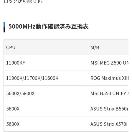
ロックが可能です。
5000MHz動作確認済み互換表
CPU
M/B
11900KF
MSI MEG Z590 UNI
11900K/11700K/11600K
ROG Maximus XIII 
5600X/5800X
MSI B550 UNIFY-X
5600X
ASUS Strix B550i
5600X
ASUS Strix X570i