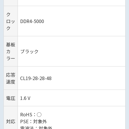
ク
ロッ
DDR4-5000
ク
基板
カ
ブラック
ラー
応答
CL19-28-28-48
速度
電圧
1.6 V
RoHS：◯
対応
PSE：対象外
電波法：対象外