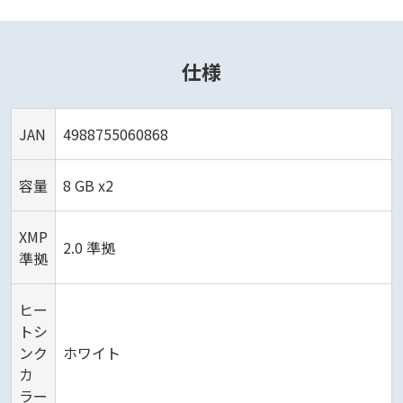
仕様
JAN
4988755060868
容量
8 GB x2
XMP
2.0 準拠
準拠
ヒー
トシ
ンク
ホワイト
カ
ラー