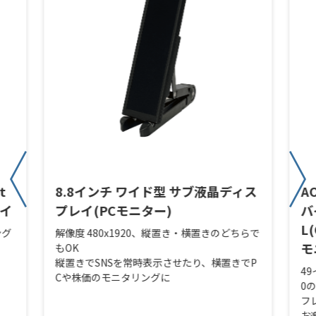
t
8.8インチ ワイド型 サブ液晶ディス
A
レイ
プレイ(PCモニター)
バ
L
ング
解像度 480x1920、縦置き・横置きのどちらで
モ
もOK
縦置きでSNSを常時表示させたり、横置きでP
49
Cや株価のモニタリングに
0
フ
お