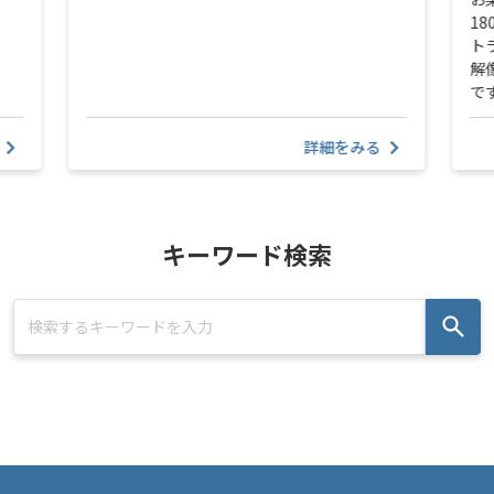
1
ト
解
で
詳細をみる
キーワード検索