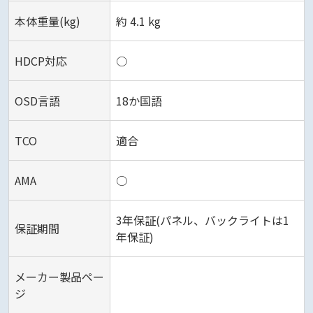
本体重量(kg)
約 4.1 kg‎
HDCP対応
○
OSD言語
18か国語‎
TCO
適合
AMA‎
○
3年保証(パネル、バックライトは1
保証期間
年保証)‎
メーカー製品ペー
ジ