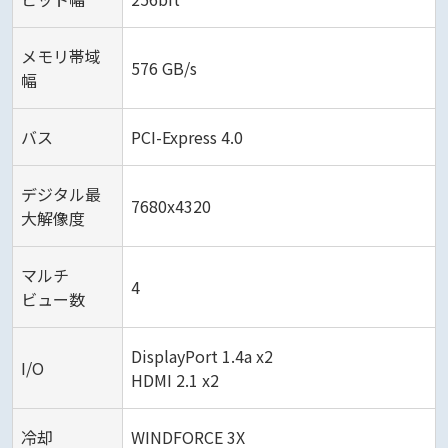
メモリ帯域
576 GB/s
幅
バス
PCI-Express 4.0
デジタル最
7680x4320
大解像度
マルチ
4
ビュー数
DisplayPort 1.4a x2
I/O
HDMI 2.1 x2
冷却
WINDFORCE 3X