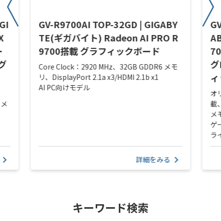
GI
GV-R9700AI TOP-32GD | GIGABY
GV
X
TE(ギガバイト) Radeon AI PRO R
A
ー
9700搭載 グラフィックボード
7
グ
グ
Core Clock：2920 MHz、32GB GDDR6 メモ
ィ
リ、DisplayPort 2.1a x3/HDMI 2.1b x1
AI PC向けモデル
オ
 メ
載、
メモ
ゲ
ラ
詳細をみる
キーワード検索