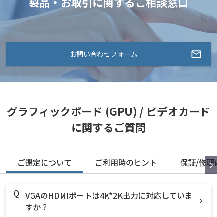
製品・お取引に関するご相談窓口
お問い合わせフォーム
グラフィックボード (GPU) / ビデオカード
に関するご質問
ご選定について
ご利用時のヒント
保証/修理
VGAのHDMIポートは4K*2K出力に対応していま
すか？