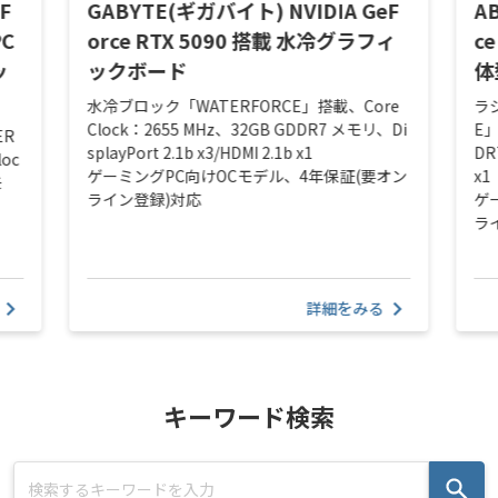
F
GABYTE(ギガバイト) NVIDIA GeF
A
PC
orce RTX 5090 搭載 水冷グラフィ
c
ッ
ックボード
体
水冷ブロック「WATERFORCE」搭載、Core
ラ
Clock：2655 MHz、32GB GDDR7 メモリ、Di
E」
ER
splayPort 2.1b x3/HDMI 2.1b x1
DR
loc
ゲーミングPC向けOCモデル、4年保証(要オン
x1
モ
ライン登録)対応
ゲ
ラ
詳細をみる
キーワード検索