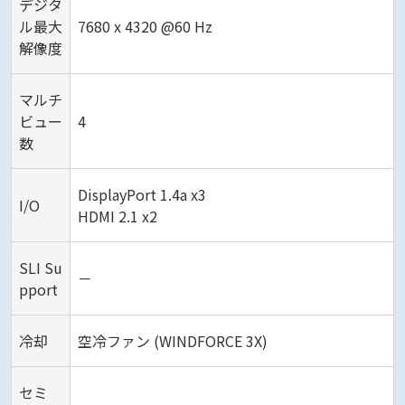
デジタ
ル最大
7680 x 4320 @60 Hz
解像度
マルチ
ビュー
4
数
DisplayPort 1.4a x3
I/O
HDMI 2.1 x2
SLI Su
－
pport
冷却
空冷ファン (WINDFORCE 3X)
セミ