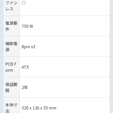
ファン
○
レス
電源要
750 W
件
補助電
8pin x2
源
PCB F
ATX
orm
保証期
2年
間
本体寸
320 x 126 x 55 mm
法