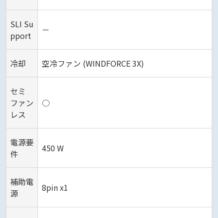
SLI Su
－
pport
冷却
空冷ファン (WINDFORCE 3X)
セミ
ファン
○
レス
電源要
450 W
件
補助電
8pin x1
源