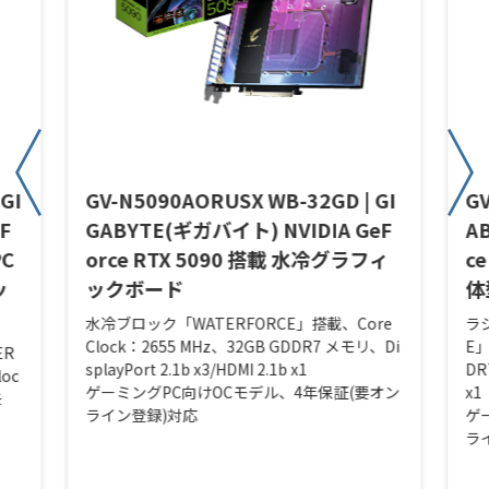
GI
GV-N5090AORUSX WB-32GD | GI
GV
F
GABYTE(ギガバイト) NVIDIA GeF
A
PC
orce RTX 5090 搭載 水冷グラフィ
c
ッ
ックボード
体
水冷ブロック「WATERFORCE」搭載、Core
ラ
Clock：2655 MHz、32GB GDDR7 メモリ、Di
E」
ER
splayPort 2.1b x3/HDMI 2.1b x1
DR
loc
ゲーミングPC向けOCモデル、4年保証(要オン
x1
モ
ライン登録)対応
ゲ
ラ