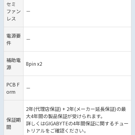
セミ
ファン
－
レス
電源要
－
件
補助電
8pin x2
源
PCB F
－
orm
2年(代理店保証) + 2年(メーカー延長保証)の最
大4年間の製品保証が受けられます。
保証期
詳しくはGIGABYTEの4年間保証に関するチュー
間
トリアルをご確認ください。