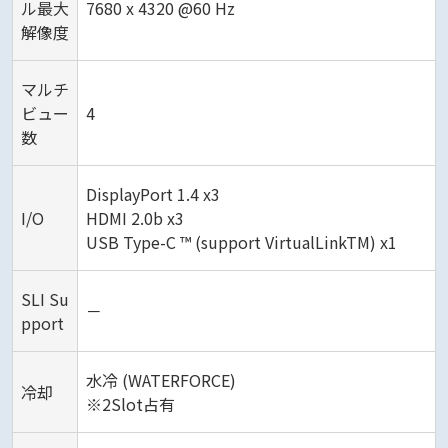
ル最大
7680 x 4320 @60 Hz
解像度
マルチ
ビュー
4
数
DisplayPort 1.4 x3
I/O
HDMI 2.0b x3
USB Type-C ™ (support VirtualLinkTM) x1
SLI Su
－
pport
水冷 (WATERFORCE)
冷却
※2Slot占有