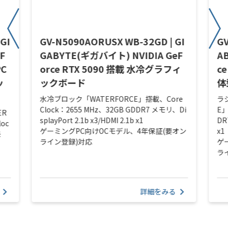
GI
GV-N5090AORUSX WB-32GD | GI
GV
F
GABYTE(ギガバイト) NVIDIA GeF
A
PC
orce RTX 5090 搭載 水冷グラフィ
c
ッ
ックボード
体
水冷ブロック「WATERFORCE」搭載、Core
ラ
Clock：2655 MHz、32GB GDDR7 メモリ、Di
E」
ER
splayPort 2.1b x3/HDMI 2.1b x1
DR
loc
ゲーミングPC向けOCモデル、4年保証(要オン
x1
モ
ライン登録)対応
ゲ
ラ
詳細をみる