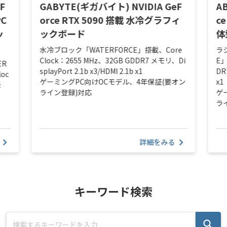
F
GABYTE(ギガバイト) NVIDIA GeF
A
PC
orce RTX 5090 搭載 水冷グラフィ
c
ッ
ックボード
体
水冷ブロック「WATERFORCE」搭載、Core
ラ
Clock：2655 MHz、32GB GDDR7 メモリ、Di
E」
ER
splayPort 2.1b x3/HDMI 2.1b x1
DR
loc
ゲーミングPC向けOCモデル、4年保証(要オン
x1
モ
ライン登録)対応
ゲ
ラ
詳細をみる
キーワード検索