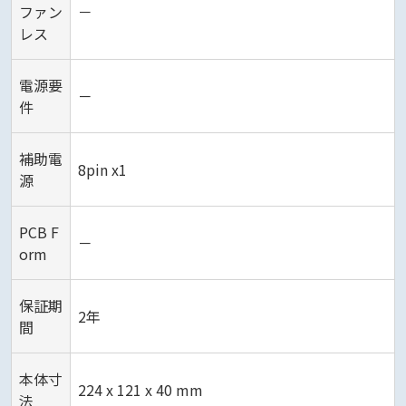
ファン
－
レス
電源要
－
件
補助電
8pin x1
源
PCB F
－
orm
保証期
2年
間
本体寸
224 x 121 x 40 mm
法