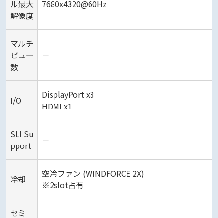
ル最大
7680x4320@60Hz
解像度
マルチ
ビュー
－
数
DisplayPort x3
I/O
HDMI x1
SLI Su
－
pport
空冷ファン (WINDFORCE 2X)
冷却
※2slot占有
セミ