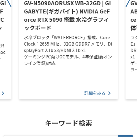
GI
GV-N5090AORUSX WB-32GD | GI
GV
F
GABYTE(ギガバイト) NVIDIA GeF
A
PC
orce RTX 5090 搭載 水冷グラフィ
c
ッ
ックボード
体
水冷ブロック「WATERFORCE」搭載、Core
ラ
Clock：2655 MHz、32GB GDDR7 メモリ、Di
E」
ER
splayPort 2.1b x3/HDMI 2.1b x1
DR
loc
ゲーミングPC向けOCモデル、4年保証(要オン
x1
モ
ライン登録)対応
ゲ
ラ
詳細をみる
キーワード検索