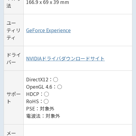
166.9 x 69 x 39 mm
法
ユー
ティリ
GeForce Experience
ティ
ドライ
NVIDIAドライバダウンロードサイト
バー
DirectX12：◯
OpenGL 4.6：○
サポー
HDCP：◯
ト
RoHS：◯
PSE：対象外
電波法：対象外
メー