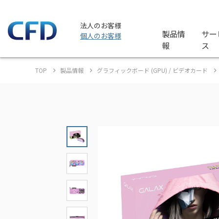
法人のお客様
製品情
サー
個人のお客様
報
ス
TOP
製品情報
グラフィックボード (GPU) / ビデオカード