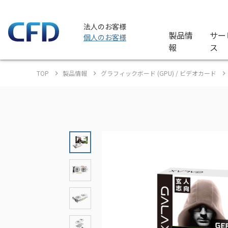
法人のお客様
製品情
サー
個人のお客様
報
ス
TOP
製品情報
グラフィックボード (GPU) / ビデオカード