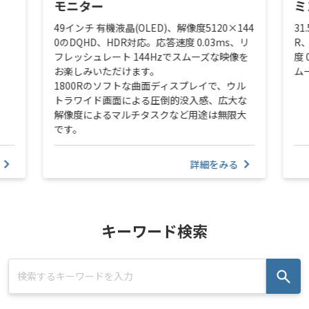
モニター
ミ
49インチ 有機液晶(OLED)、解像度5120×144
31
0のDQHD、HDR対応。応答速度 0.03ms、リ
R、
フレッシュレート 144Hzでスムーズな映像を
度
お楽しみいただけます。
ム
1800Rのソフトな曲面ディスプレイで、ウル
トラワイド画面による圧倒的没入感、広大な
解像度によるマルチタスクなど用途は無限大
です。
詳細をみる
キーワード検索