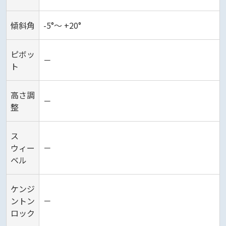
傾斜角
-5°～ +20°
ピボッ
－
ト
高さ調
－
整
ス
ウィー
－
ベル
ケンジ
ントン
－
ロック