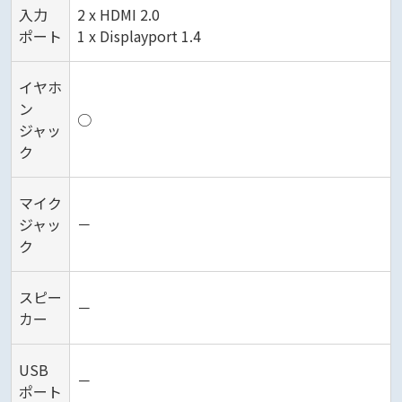
入力
2 x HDMI 2.0
ポート
1 x Displayport 1.4
イヤホ
ン
○
ジャッ
ク
マイク
ジャッ
－
ク
スピー
－
カー
USB
－
ポート